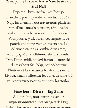
2ème jour : Bivouac fixe – Sanctuaire de
Sidi Naji
Départ du bivouac fixe avec l’équipe
chamelière pour rejoindre le sanctuaire de Sidi
Naji. En chemin, nous traverserons plusieurs
sites d’anciennes habitations, témoins des
civilisations qui habitaient autrefois le désert.
Vous pourrez y découvrir des fragments de
poterie et d'autres vestiges fascinants. Le
déjeuner sera pris à l’ombre d’un arbre,
accompagné du traditionnel thé à la menthe.
Dans l’après-midi, nous visiterons le mausolée
du marabout Sidi Naji, pour découvrir
l’histoire et les coutumes locales. Le soir, le
bivouac sera installé entre les dunes de sable, où
vous pourrez passer une nuit sous les étoiles.
3ème jour : Désert – Erg Zahar
Aujourd’hui, nous partirons vers les
impressionnantes dunes orangées de l’Erg
Zahar. Au fur et à mesure que nous pénétrons