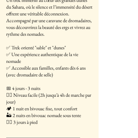
Un trek immersif au cœur des grandes dunes
du Sahara, où le silence et l’immensité du désert
offrent une véritable déconnexion.
Accompagné par une caravane de dromadaires,
vous découvrirez la beauté des ergs et vivrez au
rythme des nomades.
✅ Trek orienté "sable" et "dunes"
✅ Une expérience authentique de la vie
nomade
✅ Accessible aux familles, enfants dès 6 ans
(avec dromadaire de selle)
📅 4 jours - 3 nuits
🚶‍♂️ Niveau facile (2h jusqu'à 4h de marche par
jour)
🏕 1 nuit en bivouac fixe, tout confort
🏜 2 nuits en bivouac nomade sous tente
🚶‍♂️ 3 jours à pied