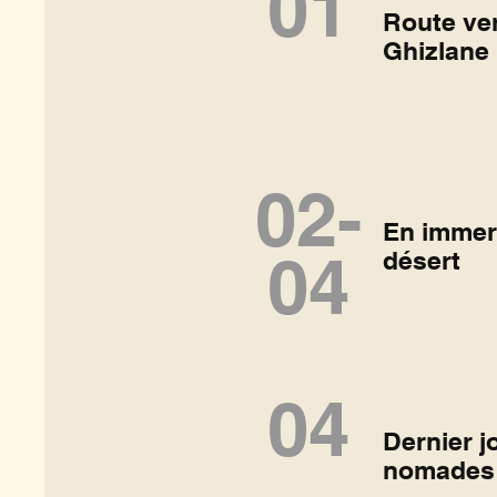
01
Route ve
Ghizlane
02-
En immer
04
désert
04
Dernier j
nomades