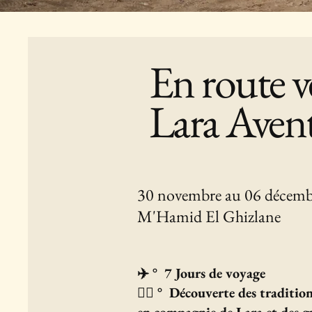
En route v
Lara Aven
30 novembre au 06 décem
M'Hamid El Ghizlane
✈️ ° 7 Jours de voyage
🚶‍♀️ ° Découverte des traditi